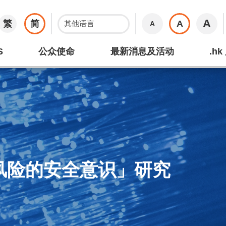
A
繁
简
A
A
S
公众使命
最新消息及活动
.h
络风险的安全意识」研究