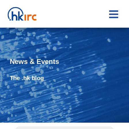

News & Events
The .hk blog