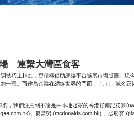
市場 連繫大灣區食客
烹調技巧上精進，更積極借助網絡平台擴展市場版圖。現
的一環。而作為企業在網絡世界的門面，「.hk」域名
我們注意到不論是由本地起家的香港仔南記粉麵(namkee.hk
.hk)、麥當勞 (mcdonalds.com.hk) 、必勝客 (pi