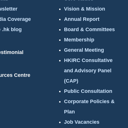
sletter
Vision & Mission
ia Coverage
Annual Report
 .hk blog
Board & Committees
Membership
General Meeting
estimonial
HKIRC Consultative
and Advisory Panel
urces Centre
(CAP)
Public Consultation
Corporate Policies &
Plan
Job Vacancies