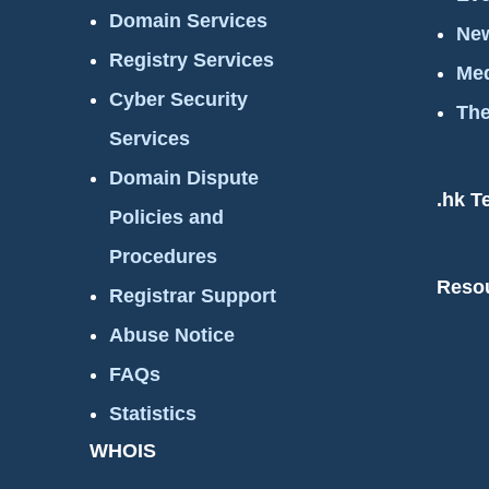
Domain Services
New
Registry Services
Med
Cyber Security
The
Services
Domain Dispute
.hk T
Policies and
Procedures
Reso
Registrar Support
Abuse Notice
FAQs
Statistics
WHOIS