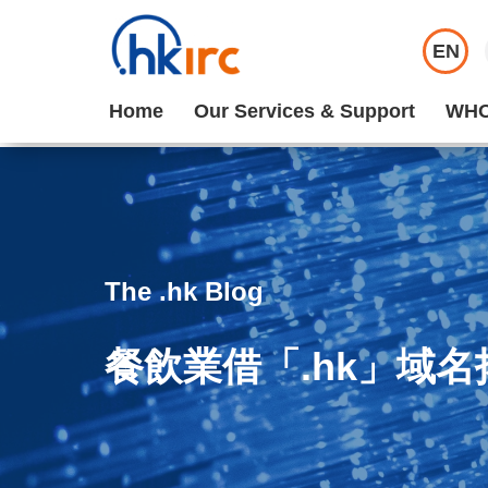
EN
Home
Our Services & Support
WHO
The .hk Blog
餐飲業借「.hk」域名拓