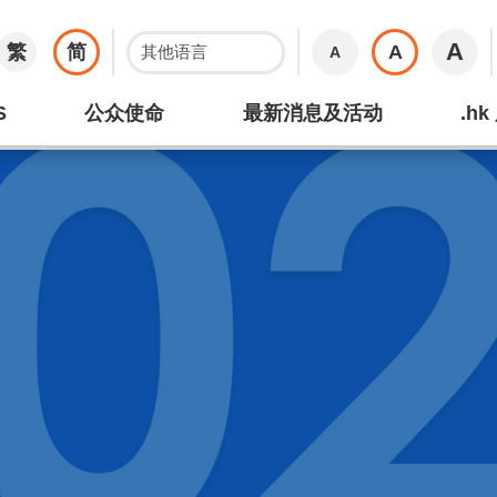
A
繁
简
A
A
S
公众使命
最新消息及活动
.h