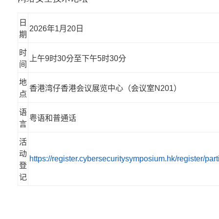
日
2026
年
1
月
20
日
期
时
上午
9
时
30
分至下午
5
时
30
分
间
地
香港湾仔香港会议展览中心（会议室
N201
）
点
语
粤语和普通话
言
活
动
https://register.cybersecuritysymposium.hk/register/part
登
记