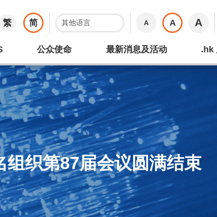
A
繁
简
A
A
S
公众使命
最新消息及活动
.h
名组织第87届会议圆满结束