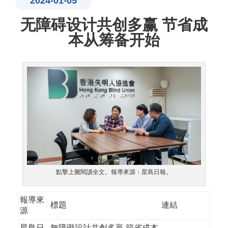
2024-01-05
无障碍设计共创多赢 节省成
本从筹备开始
點擊上圖閱讀全文。報導來源：星島日報。
報導來
標題
連結
源
星島日
無障礙設計共創多贏 節省成本