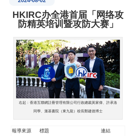
2024-08-02
HKIRC办全港首届「网络攻
防精英培训暨攻防大赛」
右起﹕香港互聯網註冊管理有限公司行政總裁黃家偉、許承洛
同學、滙基書院（東九龍）校長鄭建德博士
報導來源
標題
連結