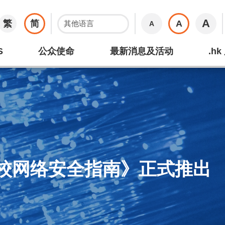
A
繁
简
A
A
S
公众使命
最新消息及活动
.h
港学校网络安全指南》正式推出