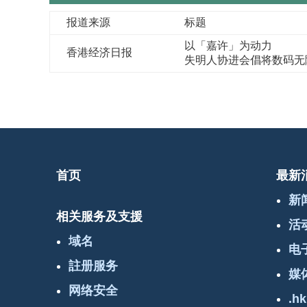
报道来源
标题
以「嘉许」为动力
香港经济日报
失明人协进会倡将数码无
首页
最新
新
相关服务及支援
活
域名
电
註册服务
媒
网络安全
.hk