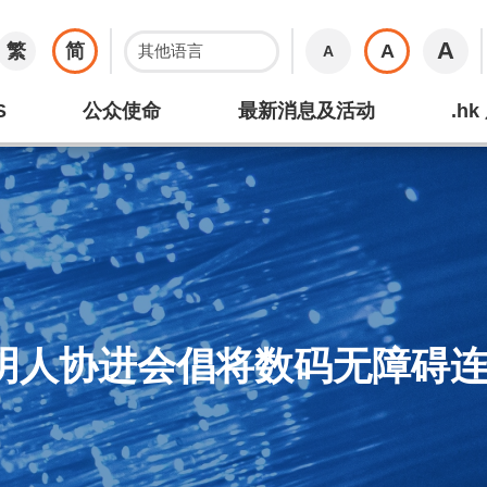
A
繁
简
A
A
S
公众使命
最新消息及活动
.h
明人协进会倡将数码无障碍