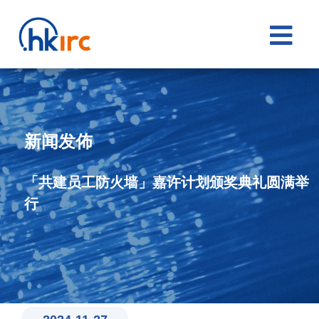

新闻发佈
「共建员工防火墙」嘉许计划颁奖典礼圆满举
行