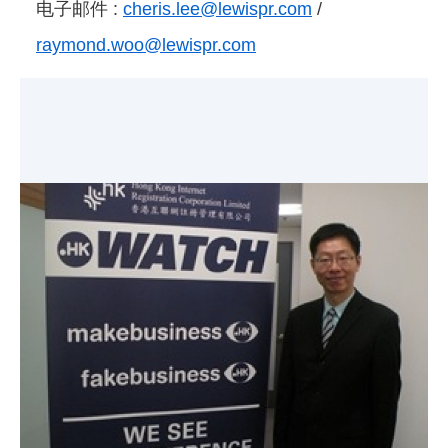
电子邮件 :
cheris.lee@lewispr.com
/
raymond.woo@lewispr.com