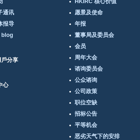
动
HKIRC 核心价值
子通讯
愿景及使命
体报导
年报
 blog
董事局及委员会
会员
周年大会
 用戶分享
谘询委员会
公众谘询
中心
公司政策
职位空缺
招标公告
平等机会
恶劣天气下的安排