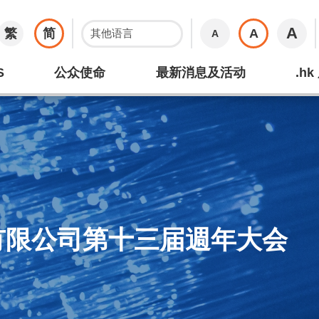
A
繁
简
A
A
S
公众使命
最新消息及活动
.h
有限公司第十三届週年大会