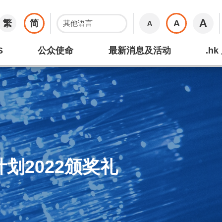
A
繁
简
A
A
S
公众使命
最新消息及活动
.h
计划2022颁奖礼