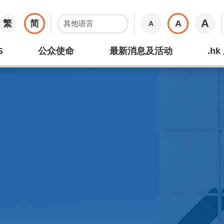
A
繁
简
A
A
S
公众使命
最新消息及活动
.h