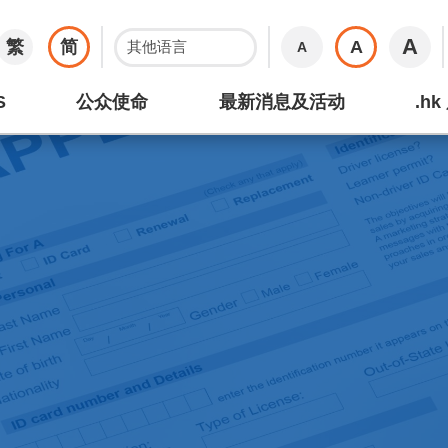
A
繁
简
A
A
S
公众使命
最新消息及活动
.h