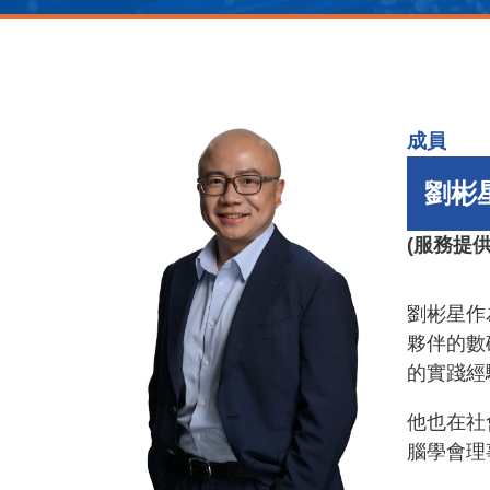
成員
劉彬
(
服務提
劉彬星作
夥伴的數
的實踐經
他也在社
腦學會理