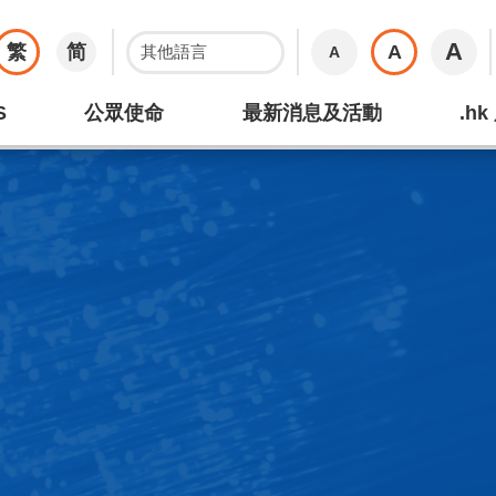
A
繁
简
A
A
S
公眾使命
最新消息及活動
.h