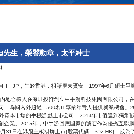
廸先生，榮譽勳章，太平紳士
)
MH，JP
，生於香港，祖籍廣東寶安。
1997
年
6
月碩士畢
內地合夥人在深圳投資創立中手游科技集團有限公司，
司，為國內外超過
1500
名
IT
專業年青人提供就業機會。
2
外資本市場的手機游戲上市公司，
2014
年市值達到獨角
創企業。
2015
年，中手游回應國家的號召作為優秀互聯
0
月
31
日在港股主板掛牌上市
(
股票代碼：
302.HK)
，成為