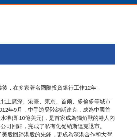
業後，在多家著名國際投資銀行工作
12
年。
在北上廣深、港臺、東京、首爾、多倫多等城市
012
年
9
月，中手游登陸納斯達克，成為中國首
獸水準
(
即
10
億美元
)
，是首家成為獨角獸的港人內
網公司回歸，完成了私有化從納斯達克退市。
了美股回歸港股的先鋒，更成為深港合作和大灣