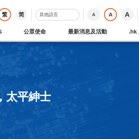
A
繁
简
A
A
S
公眾使命
最新消息及活動
.h
，太平紳士