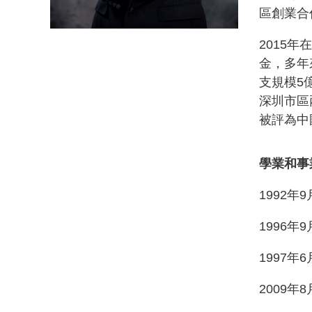
區創業合
2015
年在
金，多年
支規模
5
深圳市區
被評為中
學業和事
1992
年
9
1996
年
9
1997
年
6
2009
年
8