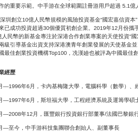
作的重要示範。中手游在全球範圍註冊游用戶超過
5.1
億
深圳創立
10
億人民幣規模的風險投資基金
“國宏嘉信資本
來已成功投資超過30
個優質初創企業。
2019
年
12
月份攜
億人民幣的新基金專注於深港合作創業專案的天使投資
“
兩級引導基金出資支持深港澳青年創業發展的天使基金並
國最佳創業投資機構
Top100
，冼漢廸也被評為中國最佳
業經歷
月
—1996
年
6
月，卡內基梅隆大學，電腦科學
（數學）、
月
—1997
年
6
月，斯坦福大學，工程經濟系統及運籌學碩
月
—2008
年
12
月，匯豐銀行投資銀行部董事
/
法國巴黎銀
月
—至今，中手游科技集團聯合創始人、副董事長