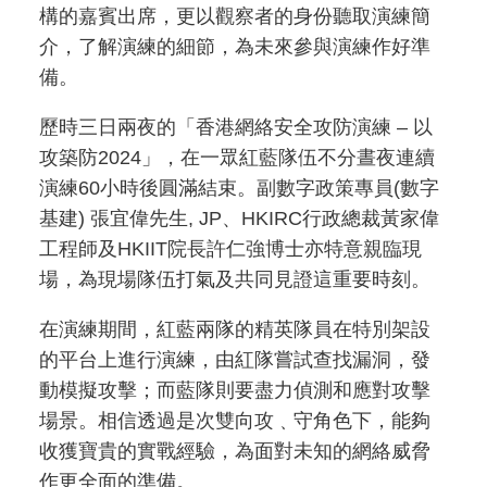
構的嘉賓出席，更以觀察者的身份聽取演練簡
介，了解演練的細節，為未來參與演練作好準
備。
歷時三日兩夜的「香港網絡安全攻防演練 – 以
攻築防2024」，在一眾紅藍隊伍不分晝夜連續
演練60小時後圓滿結束。副數字政策專員(數字
基建) 張宜偉先生, JP、HKIRC行政總裁黃家偉
工程師及HKIIT院長許仁強博士亦特意親臨現
場，為現場隊伍打氣及共同見證這重要時刻。
在演練期間，紅藍兩隊的精英隊員在特別架設
的平台上進行演練，由紅隊嘗試查找漏洞，發
動模擬攻擊；而藍隊則要盡力偵測和應對攻擊
場景。相信透過是次雙向攻﹑守角色下，能夠
收獲寶貴的實戰經驗，為面對未知的網絡威脅
作更全面的準備。