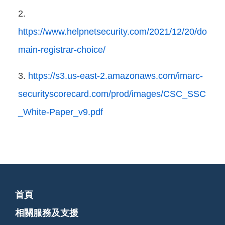
https://www.helpnetsecurity.com/2021/12/20/do
main-registrar-choice/
https://s3.us-east-2.amazonaws.com/imarc-
securityscorecard.com/prod/images/CSC_SSC
_White-Paper_v9.pdf
首頁
相關服務及支援