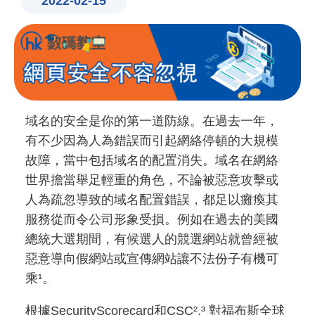
2022-02-15
域名的安全是你的第一道防線。在過去一年，
有不少因為人為錯誤而引起網絡停頓的大規模
故障，當中包括域名的配置消失。域名在網絡
世界擔當舉足輕重的角色，不論被惡意攻擊或
人為疏忽導致的域名配置錯誤，都足以癱瘓其
服務從而令公司形象受損。例如在過去的美國
總統大選期間，有候選人的競選網站就曾經被
惡意導向假網站或宣傳網站讓不法份子有機可
乘¹。
根據SecurityScorecard和CSC²,³ 對福布斯全球