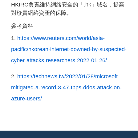
HKIRC負責維持網絡安全的「.hk」域名，提高
對珍貴網絡資產的保障。
參考資料：
https://www.reuters.com/world/asia-
pacific/nkorean-internet-downed-by-suspected-
cyber-attacks-researchers-2022-01-26/
https://technews.tw/2022/01/28/microsoft-
mitigated-a-record-3-47-tbps-ddos-attack-on-
azure-users/