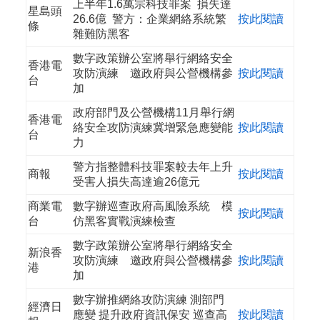
上半年1.6萬宗科技罪案 損失達
星島頭
26.6億 警方：企業網絡系統繁
按此閱讀
條
雜難防黑客
數字政策辦公室將舉行網絡安全
香港電
攻防演練 邀政府與公營機構參
按此閱讀
台
加
政府部門及公營機構11月舉行網
香港電
絡安全攻防演練冀增緊急應變能
按此閱讀
台
力
警方指整體科技罪案較去年上升
商報
按此閱讀
受害人損失高達逾26億元
商業電
數字辦巡查政府高風險系統 模
按此閱讀
台
仿黑客實戰演練檢查
數字政策辦公室將舉行網絡安全
新浪香
攻防演練 邀政府與公營機構參
按此閱讀
港
加
數字辦推網絡攻防演練 測部門
經濟日
應變 提升政府資訊保安 巡查高
按此閱讀