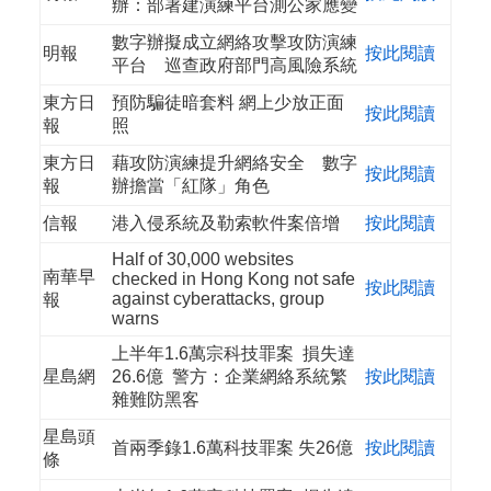
辦：部署建演練平台測公家應變
數字辦擬成立網絡攻擊攻防演練
明報
按此閱讀
平台 巡查政府部門高風險系統
東方日
預防騙徒暗套料 網上少放正面
按此閱讀
報
照
東方日
藉攻防演練提升網絡安全 數字
按此閱讀
報
辦擔當「紅隊」角色
信報
港入侵系統及勒索軟件案倍增
按此閱讀
Half of 30,000 websites
南華早
checked in Hong Kong not safe
按此閱讀
against cyberattacks, group
報
warns
上半年1.6萬宗科技罪案 損失達
星島網
26.6億 警方：企業網絡系統繁
按此閱讀
雜難防黑客
星島頭
首兩季錄1.6萬科技罪案 失26億
按此閱讀
條