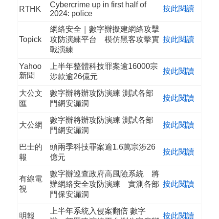
Cybercrime up in first half of
按此閱讀
RTHK
2024: police
網絡安全｜數字辦擬建網絡攻擊
Topick
攻防演練平台 模仿黑客攻擊實
按此閱讀
戰演練
Yahoo
上半年整體科技罪案逾16000宗
按此閱讀
新聞
涉款逾26億元
大公文
數字辦將辦攻防演練 測試各部
按此閱讀
匯
門網安漏洞
數字辦將辦攻防演練 測試各部
大公網
按此閱讀
門網安漏洞
巴士的
頭兩季科技罪案逾1.6萬宗涉26
按此閱讀
報
億元
數字辦巡查政府高風險系統 將
有線電
辦網絡安全攻防演練 實測各部
按此閱讀
視
門保安漏洞
上半年系統入侵案翻倍 數字
明報
按此閱讀