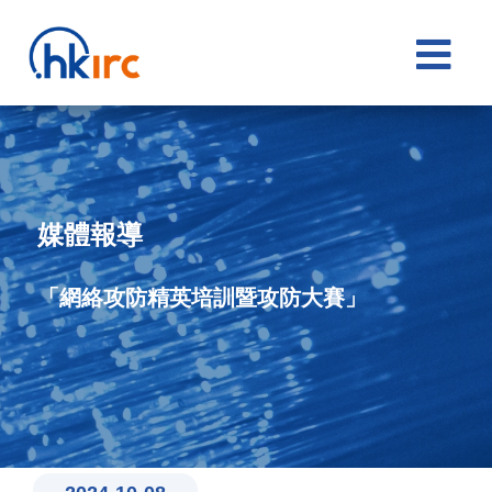

媒體報導
「網絡攻防精英培訓暨攻防大賽」