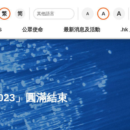
A
繁
简
A
A
S
公眾使命
最新消息及活動
.h
023」圓滿結束