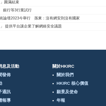
3」圓滿結束
 銀行等3行業試行
術論壇2023今舉行 孫東：沒有網安則沒有國家
3」 提供平台讓企業了解網絡安全議題
消息及活動
關於HKIRC
聞發佈
關於我們
動
HKIRC 核心價值
子通訊
願景及使命
體報導
年報