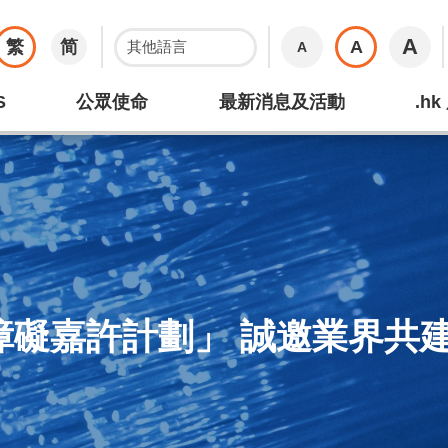
A
繁
简
A
A
S
公眾使命
最新消息及活動
.h
無障礙嘉許計劃」 誠邀業界共