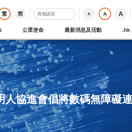
A
繁
简
A
A
S
公眾使命
最新消息及活動
.h
明人協進會倡將數碼無障礙