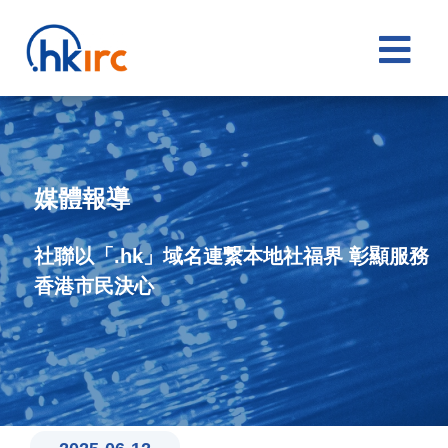

媒體報導
社聯以「.hk」域名連繋本地社福界 彰顯服務
香港市民決心