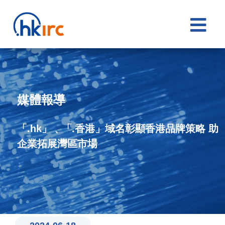

媒體報導
「.hk」﹑「.香港」域名彰顯香港品牌策略 助
企業拓展灣區市場