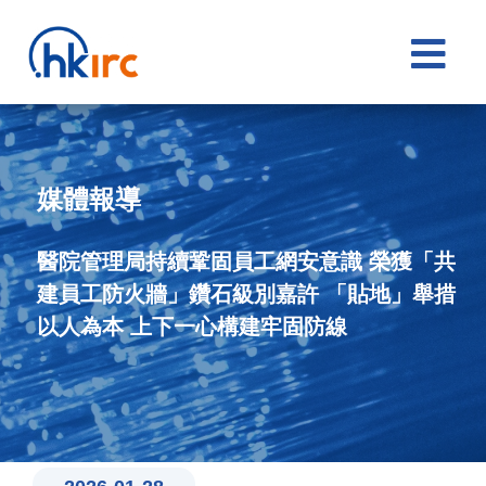

媒體報導
醫院管理局持續鞏固員工網安意識 榮獲「共
建員工防火牆」鑽石級別嘉許 「貼地」舉措
以人為本 上下一心構建牢固防線