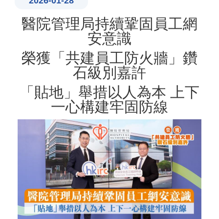
2026-01-28
醫院管理局持續鞏固員工網
安意識
榮獲「共建員工防火牆」鑽
石級別嘉許
「貼地」舉措以人為本 上下
一心構建牢固防線