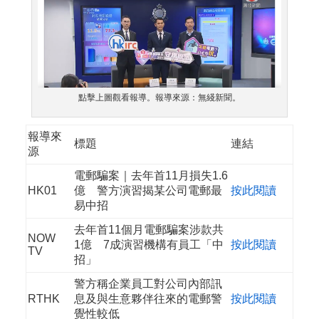
點擊上圖觀看報導。報導來源：無綫新聞。
報導來
標題
連結
源
電郵騙案｜去年首11月損失1.6
HK01
億 警方演習揭某公司電郵最
按此閱讀
易中招
去年首11個月電郵騙案涉款共
NOW
1億 7成演習機構有員工「中
按此閱讀
TV
招」
警方稱企業員工對公司內部訊
RTHK
息及與生意夥伴往來的電郵警
按此閱讀
覺性較低