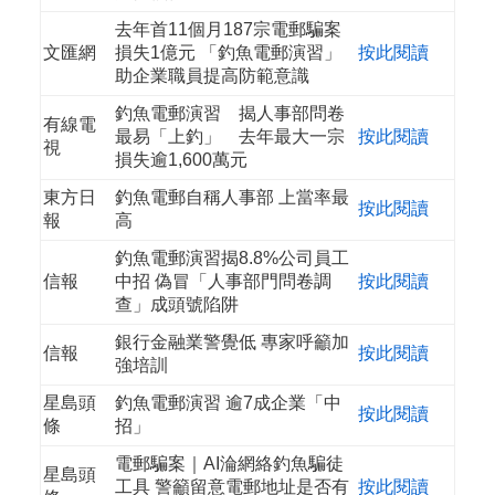
去年首11個月187宗電郵騙案
文匯網
損失1億元 「釣魚電郵演習」
按此閱讀
助企業職員提高防範意識
釣魚電郵演習 揭人事部問卷
有線電
最易「上釣」 去年最大一宗
按此閱讀
視
損失逾1,600萬元
東方日
釣魚電郵自稱人事部 上當率最
按此閱讀
報
高
釣魚電郵演習揭8.8%公司員工
信報
中招 偽冒「人事部門問卷調
按此閱讀
查」成頭號陷阱
銀行金融業警覺低 專家呼籲加
信報
按此閱讀
強培訓
星島頭
釣魚電郵演習 逾7成企業「中
按此閱讀
條
招」
電郵騙案｜AI淪網絡釣魚騙徒
星島頭
工具 警籲留意電郵地址是否有
按此閱讀