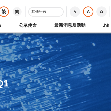
A
繁
简
A
A
S
公眾使命
最新消息及活動
.h
Q1