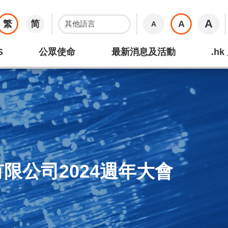
A
繁
简
A
A
S
公眾使命
最新消息及活動
.h
限公司2024週年大會