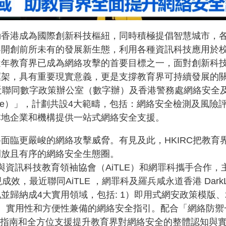
動香港成為國際創新科技樞紐，同時積極提倡智慧城市，
界開創前所未有的發展新生態，利用各種資訊科技應用於
近年教育界已成為網絡攻擊的首要目標之一，面對創新科
框架，具有重要現實意義，更是支撐教育界可持續發展的
最近聯同數字政策辦公室（數字辦）及香港警務處網絡安全
c One）」，計劃共設4大範疇，包括：網絡安全檢測及
本地企業和機構提供一站式網絡安全支援。
面臨更嚴峻的網絡攻擊威脅。有見及此，HKIRC把教育
開放且有序的網絡安全生態圈。
HKIRC與資訊科技教育領袖協會（AiTLE）和網罪科攜手
成效，最近聯同AiTLE ，網罪科及羅兵咸永道香港 Dar
並歸納成4大實用領域，包括: 1）即用式網安政策模版、
實用性和方便性兼備的網絡安全指引。配合「網絡防禦一站通
過指南和全方位支援提升教育界對網絡安全的整體認知與