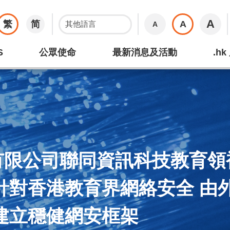
A
繁
简
A
A
S
公眾使命
最新消息及活動
.h
有限公司聯同資訊科技教育領
針對香港教育界網絡安全 由外
建立穩健網安框架