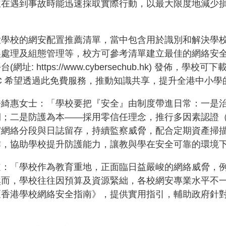
並在遇到事故時能迅速採取實際行動，以最大限度地減少
大學校的網安配置推薦清單，當中包含用於識別和解決學
誤處理及組態管理等，校方可參考清單建立最佳的網絡安
 https://www.cybersechub.hk) 發佈
RC 希望透過此免費服務，推動知識共享，提升全港中小學
許綺惠女士：「學校要把『安全』由制度帶進日常：一是
；二是防護為本——採用零信任理念，推行多因素認證（
實網絡分段與日誌留存，持續監察威脅，配合定期資產掃
作，協助學校提升防護能力，讓教與學在安全可靠的環境
道：「學校作為教育重地，正面臨日益嚴峻的網絡威脅，
然而，學校往往因預算及資源緊絀，各校網安專業水平不
《香港學校網絡安全指南》，提供實用指引，輔助政府針