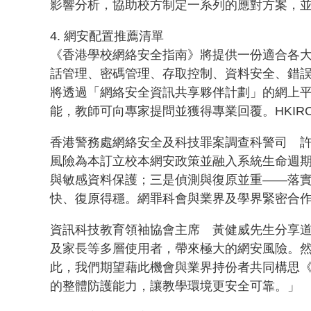
影響分析，協助校方制定一系列的應對方案，
4. 網安配置推薦清單
《香港學校網絡安全指南》將提供一份適合各
話管理、密碼管理、存取控制、資料安全、錯
將透過「網絡安全資訊共享夥伴計劃」的網上平台(網址:
能，教師可向專家提問並獲得專業回覆。HKI
香港警務處網絡安全及科技罪案調查科警司 
風險為本訂立校本網安政策並融入系統生命週期
與敏感資料保護；三是偵測與復原並重——落
快、復原得穩。網罪科會與業界及學界緊密合
資訊科技教育領袖協會主席 黃健威先生分享
及家長等多層使用者，帶來極大的網安風險。
此，我們期望藉此機會與業界持份者共同構思
的整體防護能力，讓教學環境更安全可靠。」