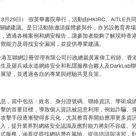
8月29日） 假英華書院舉行，活動由HKIRC、AiTL
校的關鍵建議。是日活動除邀請媒體參與外，亦另設教育界
告，透過各種案例和網安報告，讓參加者能夠了解現時香
防禦能力及尋找安全漏洞，並提供專業建議。
得香港互聯網註冊管理有限公司行政總裁黃家偉工程師、香
生及羅兵咸永道網絡安全和私隱服務合夥人及DarkLab
與展望，並透過各自的專業與經驗共覓良策。
訊息，當中包括：姓名、身分證號碼、聯絡資訊、學術成
攻擊的首要目標，導致個人資訊被惡意利用，例如詐騙、
絡攻擊手段逐漸變得多元化，尤其教育界開始應用更多資
孔不入，提升業界對網絡安全認識及應對能力將刻不容緩。
ne 整合式服務，涵蓋從尋找網站潛在風險、提供培訓與演