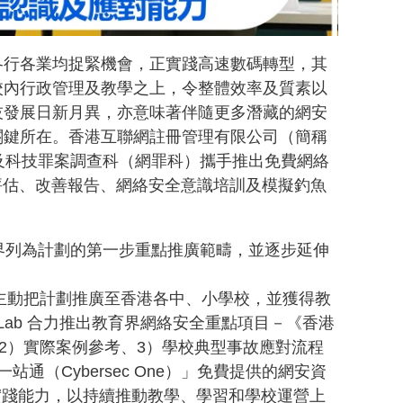
各行各業均捉緊機會，正實踐高速數碼轉型，其
校內行政管理及教學之上，令整體效率及質素以
技發展日新月異，亦意味著伴隨更多潛藏的網安
關鍵所在。香港互聯網註冊管理有限公司（簡稱
及科技罪案調查科（網罪科）攜手推出免費網絡
風險評估、改善報告、網絡安全意識培訓及模擬釣魚
界列為計劃的第一步重點推廣範疇，並逐步延伸
合作，主動把計劃推廣至香港各中、小學校，並獲得教
kLab 合力推出教育界網絡安全重點項目－《香港
2）實際案例參考、3）學校典型事故應對流程
（Cybersec One）」免費提供的網安資
實踐能力，以持續推動教學、學習和學校運營上