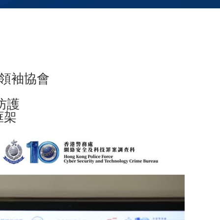
領袖協會
防護
框架