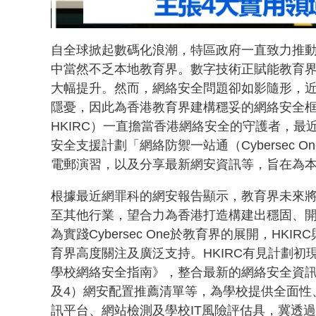
自全球掀起數碼化浪潮，特區政府一直致力推
中當然不乏本地教育界。數字技術正賦能教育
大幅提升。然而，網絡安全問題卻如影隨形，
隱憂，因此為香港教育界建構穩妥的網絡安全
HKIRC）一直擔當香港網絡安全的守護者，
安全支援計劃「網絡防禦一站通（Cyberse
電郵演習，以及分享最新網安資訊等，旨在為
根據最近網罪科的網安報告顯示，教育界未來將
至其他行業，望合力為香港打造構建出穩固、
為實踐Cybersec One於教育界的展開，
育界高度關注及廣泛支持。HKIRC有見計劃初現
學校網絡安全指南》，整合最新的網絡安全資訊
及4）網安配置推薦清單等，為學校提供全面性、
訊平台、網站檢測及學校IT風險評估具，冀透