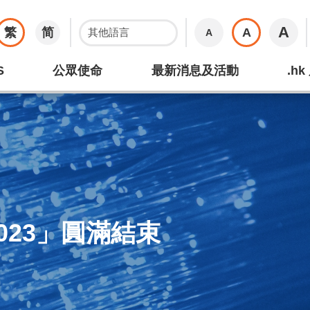
A
繁
简
A
A
S
公眾使命
最新消息及活動
.h
023」圓滿結束