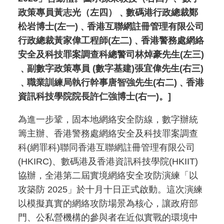
政策專員黃志光（左四）﹑數碼港行政總裁鄭
松岩博士(左一)﹑香港互聯網註冊管理有限公司
行政總裁黃家偉工程師(左二)﹑香港警務處網絡
安全及科技罪案調查科總警司林焯豪先生(左三)
﹑副數字政策專員 (數字基建)張宜偉先生(右三)
﹑職業訓練局執行幹事唐智強先生(右二)﹑香港
資訊科技學院院長許仁強博士(右一)。]
為進一步鞏，固本地網絡安全防線，數字辦統
籌主辦、香港警務處網絡安全及科技罪案調查
科(網罪科)聯同香港互聯網註冊管理有限公司
(HKIRC)、數碼港及香港資訊科技學院(HKIIT)
協辦，全港第二屆實境網絡安全攻防演練「以
攻築防 2025」於十月十日正式啟動。這次演練
以模擬真實的網絡攻防場景為核心，讓政府部
門、公私營機構的參與者在近似實戰的環境中