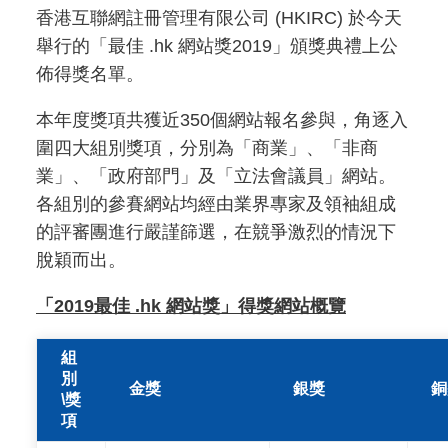
香港互聯網註冊管理有限公司 (HKIRC) 於今天
舉行的「最佳 .hk 網站獎2019」頒獎典禮上公
佈得獎名單。
本年度獎項共獲近350個網站報名參與，角逐入
圍四大組別獎項，分別為「商業」、「非商
業」、「政府部門」及「立法會議員」網站。
各組別的參賽網站均經由業界專家及領袖組成
的評審團進行嚴謹篩選，在競爭激烈的情況下
脫穎而出。
「2019最佳 .hk 網站獎」得獎網站概覽
組
別
金獎
銀獎
銅
\獎
項