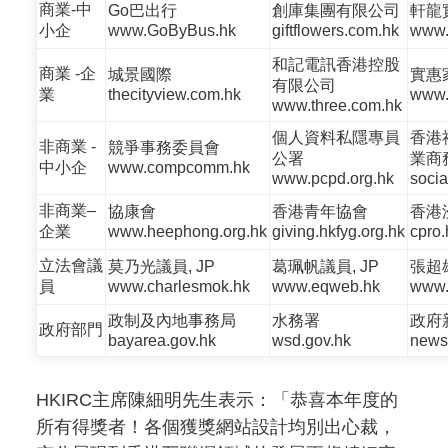
商業-中
Go巴出行
創庫集團有限公司
軒龍
小企
www.GoByBus.hk
giftflowers.com.hk
www.i
和記電訊香港控股
商業 -企
城景國際
實惠
有限公司
業
thecityview.com.hk
www.p
www.three.com.hk
個人資料私隱專員
香港
非商業 -
競爭事務委員會
公署
業商
中小企
www.compcomm.hk
www.pcpd.org.hk
socia
非商業–
協康會
香港青年協會
香港
企業
www.heephong.org.hk
giving.hkfyg.org.hk
cpro
立法會議
莫乃光議員, JP
葛珮帆議員, JP
張超
員
www.charlesmok.hk
www.eqweb.hk
www.
政制及內地事務局
水務署
政府
政府部門
bayarea.gov.hk
wsd.gov.hk
news
HKIRC主席陳細明先生表示：「恭喜本年度的
所有得獎者！各個獲獎網站設計均別出心裁，