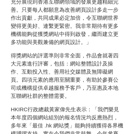
充分展現到香港互聯網領域的發展更趨精細完
善。只要每人都願意為改善網頁設計多走一步
作出貢獻，共同成果必定加倍，令互聯網世界
變得更美好、連繫更緊密。我非常期待有更多
機構能夠從獲獎網站中得到啟發，繼而建立更
多功能與美觀兼備的網頁設計。」
得獎網站的評選準則非常全面，作品會就著四
大元素進行評審，包括：網站整體設計及操
作、互動投入性、善用社交媒體及無障礙網
頁。四項元素的應用至關重要，有助於參賽公
司或機構提供卓越服務予客戶，乃至惠及本地
互聯網社群的整體需要。
HKIRC行政總裁黃家偉先生表示：「我們樂見
本年度四個網站組別的報名情況均反應熱烈，
多年來「最佳 .hk 網站獎」能夠持續獲得各界機
構踴躍支持，實在令我們非常鼓舞。今年參賽