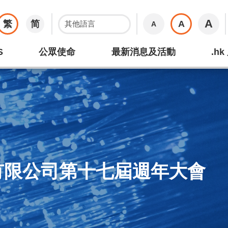
A
繁
简
A
A
S
公眾使命
最新消息及活動
.h
有限公司第十七屆週年大會