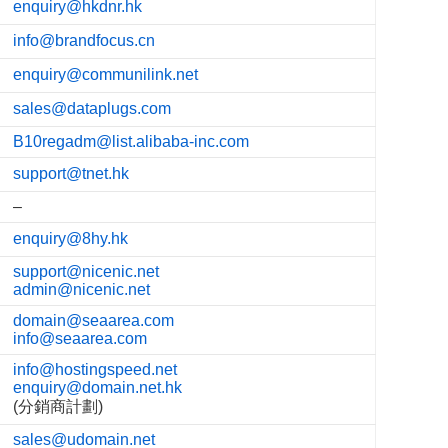
enquiry@hkdnr.hk
info@brandfocus.cn
enquiry@communilink.net
sales@dataplugs.com
B10regadm@list.alibaba-inc.com
support@tnet.hk
–
enquiry@8hy.hk
support@nicenic.net
admin@nicenic.net
domain@seaarea.com
info@seaarea.com
info@hostingspeed.net
enquiry@domain.net.hk
(分銷商計劃)
sales@udomain.net