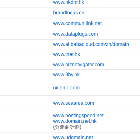
www.hkdnr.hk
brandfocus.cn
www.communilink.net
www.dataplugs.com
www.alibabacloud.com/zh/domain
www.tnet.hk
www.biznetvigator.com
www.8hy.hk
nicenic.com
www.seaarea.com
www.hostingspeed.net
www.domain.net.hk
(分銷商計劃)
www.udomain.net