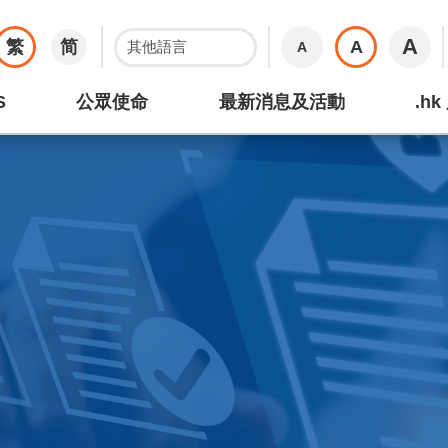
A
繁
简
A
A
S
公眾使命
最新消息及活動
.h